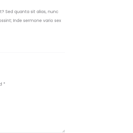
? Sed quanta sit alias, nunc
ssint; Inde sermone vario sex
ed
*