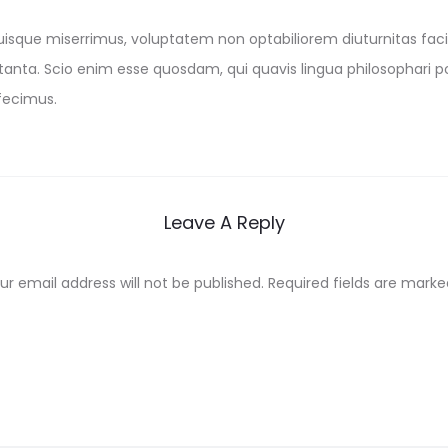
uisque miserrimus, voluptatem non optabiliorem diuturnitas facit
anta. Scio enim esse quosdam, qui quavis lingua philosophari po
nfecimus.
Leave A Reply
ur email address will not be published.
Required fields are mark