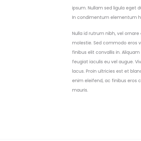
ipsum. Nullam sed ligula eget d
In condimentum elementum he
Nulla id rutrum nibh, vel ornar
molestie. Sed commodo eros vel 
finibus elit convallis in. Aliq
feugiat iaculis eu vel augue. 
lacus. Proin ultricies est et bl
enim eleifend, ac finibus eros c
mauris.