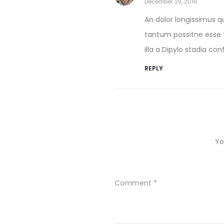
December 29, 2016
An dolor longissimus q
tantum possitne esse t
illa a Dipylo stadia co
REPLY
Yo
Comment
*