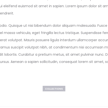
ui eleifend euismod sit amet in sapien. Lorem ipsum dolor sit ame
ndrerit.
e odio. Quisque ut nisi bibendum dolor aliquam malesuada. Fusce 
massa vehicula, eget fringilla lectus tristique. Suspendisse fer
uam erat volutpat. Mauris posuere ligula interdum ullamcorper ac
Vivamus suscipit volutpat nibh, at condimentum nisi accumsan m
andit lobortis. Curabitur a pretium metus, sit amet pulvinar nunc. 
ursus. Aenean a sapien sollicitudin, consequat lorem sit amet, sol
COLLECTIONS