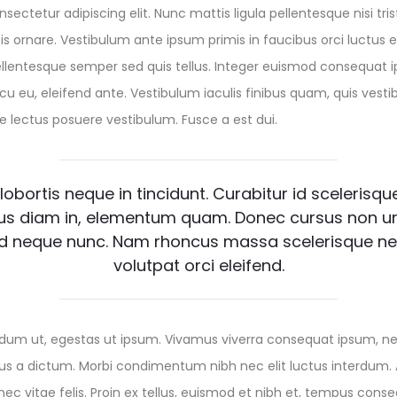
sectetur adipiscing elit. Nunc mattis ligula pellentesque nisi tri
is ornare. Vestibulum ante ipsum primis in faucibus orci luctus et
 pellentesque semper sed quis tellus. Integer euismod consequat
 eu, eleifend ante. Vestibulum iaculis finibus quam, quis vestibu
e lectus posuere vestibulum. Fusce a est dui.
lobortis neque in tincidunt. Curabitur id scelerisqu
rius diam in, elementum quam. Donec cursus non u
d neque nunc. Nam rhoncus massa scelerisque neq
volutpat orci eleifend.
terdum ut, egestas ut ipsum. Vivamus viverra consequat ipsum, ne
etus a dictum. Morbi condimentum nibh nec elit luctus interdum
s nec vitae felis. Proin ex tellus, euismod et nibh et, tempus co