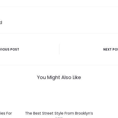
d
VIOUS POST
NEXT PO
You Might Also Like
ies For
The Best Street Style From Brooklyn’s