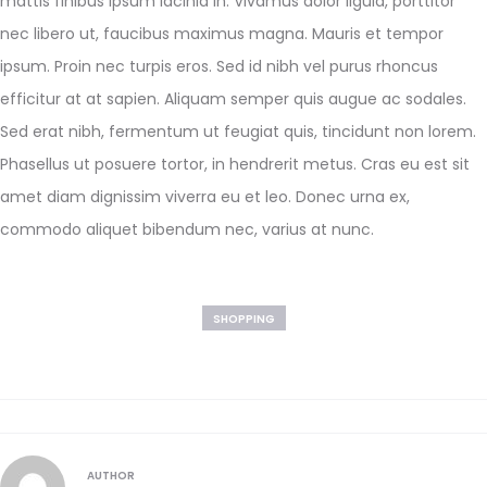
mattis finibus ipsum lacinia in. Vivamus dolor ligula, porttitor
nec libero ut, faucibus maximus magna. Mauris et tempor
ipsum. Proin nec turpis eros. Sed id nibh vel purus rhoncus
efficitur at at sapien. Aliquam semper quis augue ac sodales.
Sed erat nibh, fermentum ut feugiat quis, tincidunt non lorem.
Phasellus ut posuere tortor, in hendrerit metus. Cras eu est sit
amet diam dignissim viverra eu et leo. Donec urna ex,
commodo aliquet bibendum nec, varius at nunc.
SHOPPING
AUTHOR