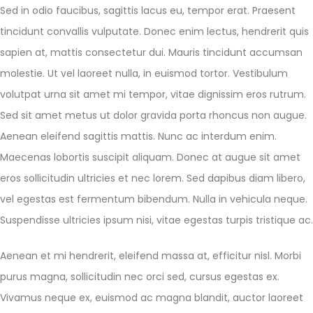
Sed in odio faucibus, sagittis lacus eu, tempor erat. Praesent
tincidunt convallis vulputate. Donec enim lectus, hendrerit quis
sapien at, mattis consectetur dui. Mauris tincidunt accumsan
molestie. Ut vel laoreet nulla, in euismod tortor. Vestibulum
volutpat urna sit amet mi tempor, vitae dignissim eros rutrum.
Sed sit amet metus ut dolor gravida porta rhoncus non augue.
Aenean eleifend sagittis mattis. Nunc ac interdum enim.
Maecenas lobortis suscipit aliquam. Donec at augue sit amet
eros sollicitudin ultricies et nec lorem. Sed dapibus diam libero,
vel egestas est fermentum bibendum. Nulla in vehicula neque.
Suspendisse ultricies ipsum nisi, vitae egestas turpis tristique ac.
Aenean et mi hendrerit, eleifend massa at, efficitur nisl. Morbi
purus magna, sollicitudin nec orci sed, cursus egestas ex.
Vivamus neque ex, euismod ac magna blandit, auctor laoreet