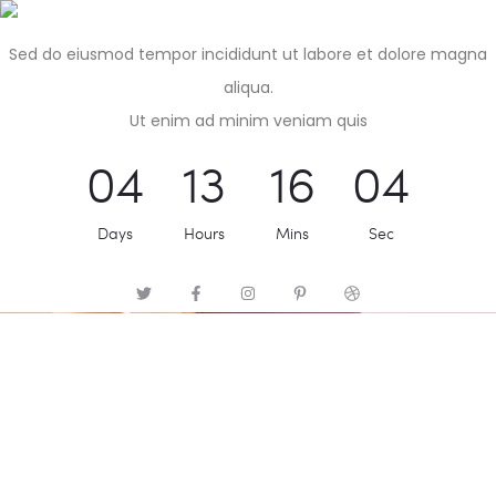
Sed do eiusmod tempor incididunt ut labore et dolore magna
aliqua.
Ut enim ad minim veniam quis
0
4
1
3
1
6
0
4
Days
Hours
Mins
Sec